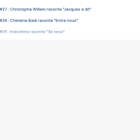
#27 : Christophe Willem raconte "Jacques a dit"
#26 : Chimène Badi raconte "Entre nous"
#25 : Indochine raconte "3e sexe"
#24 : Zaho raconte "C'est chelou"
#23 : Patrick Bruel raconte "Au café des délices"
#22 : Kyo raconte "Le chemin"
#21 : Nolwenn Leroy raconte "Cassé"
#20 : Patrick Hernandez raconte "Born to be alive"
#19 : Lorie raconte "Près de moi"
#18 : Michael Jones raconte "A nos actes manqués" (avec Jean-Jacque
#17 : Khaled raconte "Aïcha"
#16 : Corneille raconte "Parce qu'on vient de loin"