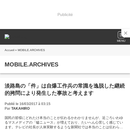
Publicité
MENU
Accueil
» MOBILE.ARCHIVES
MOBILE.ARCHIVES
淡路島の「件」は自爆工作兵の常識を逸脱した継続
的拷問により発生した事故と考えます
Publié le 16/03/2017 à 03:15
Par
TAKAHIRO
国民の皆様にどれたけ本当のことが伝わるかわかりませんが、近ごろいわゆ
るマスメディアの「嘘ニュース」が増えており、たいへん心苦しく感じてい
ます。テレビの社長が人体実験するような新聞社では本当のことは伝わらな