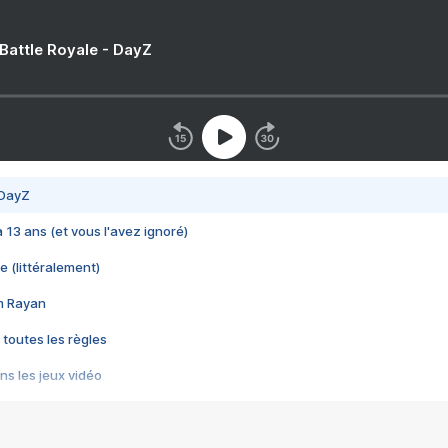
 Battle Royale - DayZ
 DayZ
 a 13 ans (et vous l'avez ignoré)
e (littéralement)
im Rayan
 toutes les règles
s les jeux vidéo
us choquant de Rockstar ? - Le scandale BULLY
e plus moche de Steam