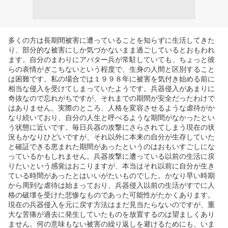
多くの方は長期間被害に遭っていることを知らずに生活してきた
り、部分的な被害にしか気づかないまま過ごしているとおもわれ
ます。自分のまわりにアバター兵が常駐していても、ちょっと彼
らの表情がぎこちないという程度で、生身の人間と区別すること
は困難です。私の場合では１９９８年に被害を気付き始める前に
相当な侵入を受けてしまっていたようです。兵器侵入があまりに
奇抜なので忘れがちですが、それまでの期間が安全だったわけで
はありません。実際のところ、人格を変容させるような虐待がか
なり続いており、自分の人生と呼べるような期間がなかったとい
う状態に近いです。毎日兵器の攻撃にさらされてしまう現在の状
況もかなりひどいですが、それ以外に本来の自分が生存していた
と確証できる恵まれた期間があったというのはおもいすごしにな
っているかもしれません。兵器攻撃に遭っている以前の生活に戻
りたいという感覚はおこりますが、本当はそれ以前に自分が生き
ている時間があったとはいいがたいものでした。かなり早い時期
から周到な虐待は始まっており、兵器侵入以前の生活がすでに人
格の破壊を受けた悲惨なものであった可能性がたかくあります。
現在の兵器侵入を元に戻す方法はまだ見当たらないのですが、重
大な苦痛が過去に発生していたものを放置するのは望ましくあり
ません。何の意味もない被害の繰り返しを避けるためにも、いま