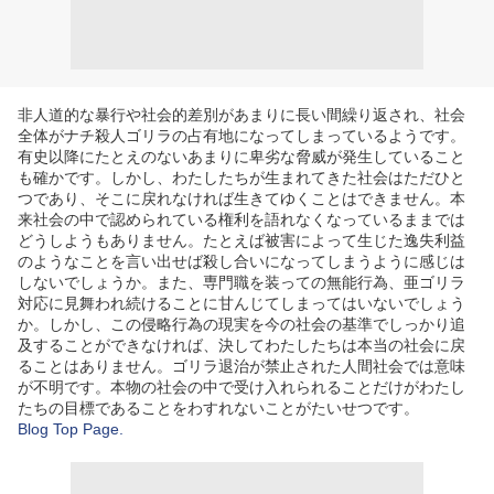
非人道的な暴行や社会的差別があまりに長い間繰り返され、社会
全体がナチ殺人ゴリラの占有地になってしまっているようです。
有史以降にたとえのないあまりに卑劣な脅威が発生していること
も確かです。しかし、わたしたちが生まれてきた社会はただひと
つであり、そこに戻れなければ生きてゆくことはできません。本
来社会の中で認められている権利を語れなくなっているままでは
どうしようもありません。たとえば被害によって生じた逸失利益
のようなことを言い出せば殺し合いになってしまうように感じは
しないでしょうか。また、専門職を装っての無能行為、亜ゴリラ
対応に見舞われ続けることに甘んじてしまってはいないでしょう
か。しかし、この侵略行為の現実を今の社会の基準でしっかり追
及することができなければ、決してわたしたちは本当の社会に戻
ることはありません。ゴリラ退治が禁止された人間社会では意味
が不明です。本物の社会の中で受け入れられることだけがわたし
たちの目標であることをわすれないことがたいせつです。
Blog Top Page.