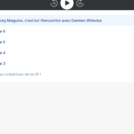
bey Maguire, c'est lui ! Rencontre avec Damien Witecka
e 6
e 5
e 4
e 3
s créatrices de la VF !
e 2
e 1
e Mektoub My Love arrive enfin ! Rencontre avec Shaïn Boumedine et Sal
i : après Toni en famille
elle réalise le bouleversant Dites lui que je l'aime