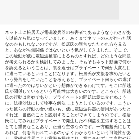
ネット上に松居氏が電磁波兵器の被害者であるようなうわさがあ
り以前から気になっていました。あくまでネットの人が作った話
なのかもしれないのですが、松居氏の異常なたたかれ方を見る
と、あながち無関係ではないという気がしてきました。そこで、
この騒動が仮に電磁波被害によるものとすれば、どのような問題
が考えられるかを検討してみました。そもそもネット動画で何か
を訴えるということは、裏を返せばプライベートで何か大変な目
に遭っているということになります。松居氏が支援を求めたいと
いう発言をしていたことを考えると、プライベート何らかの虐げ
に遭ったのではないかという想像ができるわけです。そこに船越
氏が関係しているという可能性は大きいのです。ところが、船越
氏の行動は奇妙であり、プライベートの問題は意に介せぬよう
に、法律沙汰にして物事を解決しようとしているのです。こうい
った彼らの行動の食い違いも、仮に電磁波兵器の使用があったと
すれば、当然のことと説明することができてしまうのです。松居
氏にしてみればプライベートで発生した不利益を主張することは
とても重要なことあり、正当な主張なのです。一方船越氏にして
みれば、何を言われているのかよくわからないという可能性があ
り、電磁波兵器により意識を操作され、意に介せずして言動や行