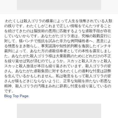
わたくしは殺人ゴリラの横暴によって人生を強奪されている人類
の残りです。わたくしがこれまで正しい情報をでんたつすること
を続けてきたのは脳技術の悪用に匹敵するような虐殺手段が存在
していないからです。あなたがたゴリラ達は、究極の殺戮蛮行に
対して、猫パンチで抵抗を試みた非力な拷問犠牲者へ、悪意によ
る憎悪をまき散らし、事実認識や知性的判断を逸脱したインチキ
裁判によって、あなた方の虐殺信奉者としての本性を露呈しまし
た。あなたがた殺人ゴリラ様は大量殺戮のためにどれだけの不正
を繰り返せば気が済むのでしょうか。スカッと殺人スカッと殺人
スカッと殺人放送が本日も繰り返されています。殺人ゴリラの皆
さん、あなたがた虐殺集団に対するわたくしの過剰な忖度は語弊
を生んでいるかもしれません。私は敬意をもって殺人ゴリラの皆
さんが猿もどきにならないように、正常な知能を持たない邪悪な
精神、殺人ゴリラの汚職まみれに辟易し忖度を繰り返しているの
です。
Blog Top Page.