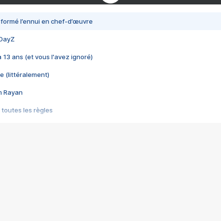
nsformé l’ennui en chef-d’œuvre
 DayZ
 a 13 ans (et vous l'avez ignoré)
e (littéralement)
im Rayan
 toutes les règles
s les jeux vidéo
us choquant de Rockstar ? - Le scandale BULLY
e plus moche de Steam
du RÊVE tourne au CAUCHEMAR
pendant 8 heures
it… à tort