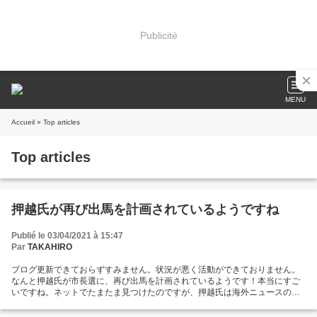
Publicité
MENU
Accueil
» Top articles
Top articles
押越氏が再び出馬を計画されているようですね
Publié le 03/04/2021 à 15:47
Par
TAKAHIRO
ブログ更新できておらずすみません。状況が悪く活動ができておりません。
なんと押越氏が市長選に、再び出馬を計画されているようです！本当にすご
いですね。ネットでたまたま見つけたのですが、押越氏は海外ニュースの記
事にもなっていたようです (Tokyo governor candidate stands against 5G
technology｜Arab News Japan、日本語版の記事はこちら)。英語のタイトル