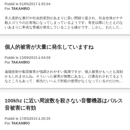
Publié le 01/05/2017 à 05:04
Par
TAKAHIRO
非人道的な暴行や社会的差別があまりに長い間繰り返され、社会全体がナチ
殺人ゴリラの占有地になってしまっているようです。有史以降にたとえのな
いあまりに卑劣な脅威が発生していることも確かです。しかし、わたしたち
が生まれてきた社会はただひとつであり、そこに戻れなければ生きてゆくこ
とはできません。本来社会の中で認められている権利を語れなくなっている
ままではどうしようもありません。たとえば被害によって生じた逸失利益の
ようなことを言い出せば殺し合いになってしまうように感じはしないでしょ
個人的被害が大量に発生していますね
うか。また、専門職を装っての無能行為、亜ゴリラ対応に見舞われ続けるこ
とに甘んじてしまってはいないでしょうか。しかし、この侵略行為の現実を
Publié le 13/09/2015 à 04:59
今の社会の基準でしっかり追及することができなければ、決してわたしたち
Par
TAKAHIRO
は本当の社会に戻ることはありません。ゴリラ退治が禁止された人間社会で
は意味が不明です。本物の社会の中で受け入れられることだけがわたしたち
遠隔技術や集団被害が強調されやすい風潮ですが、個人被害がもっとも深刻
の目標であることをわすれないことがたいせつです。...
かもしれませんね。そういった被害が無数にあるし、口裏合わされてるよう
なところもあって、相当たいへんで対処の使用がなくなっているのだけれ
ど、結局はひとつひとつ解決すべき性質のものでしょう。小西博之が墓参り
やってるというのだけれど、私もさすがにもうだめかと追い詰められました
ので、挙動不審な連中が、したり顔で葬式にこられたりしたらどうしようと
とても心配しました。ともかくそういった個々の人物が遠隔被害や集団被害
100khz に近い周波数を殺さない音響機器はパルス
を理解できるように回復していただかないとどうしようもありません。被害
音被害に有効
者から見て言いたかったことは個人被害は百件起きても千件起きても個人被
害として対処しろということです。最近の日本の政治家の不謹慎な態度やオ
バマ大統領の無理解も結局は個人の問題ですよね。そういったひとつひとつ
Publié le 17/05/2015 à 20:35
のケースがよくならないと問題の解決は期待できません。...
Par
TAKAHIRO