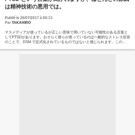
るという状況で、どうしようもならなくなっている感じです。...
ような延命方法を考えても、一巻の終わりになってしまいます。多くの被害
は精神技術の悪用では。
者の訴えがありますが、舌が地につかなくなってしまっているという感じ
で、それどころの内容ではないのです。暴力手段が酷いと、困っている事自
体がうまく伝達できません。おそらく、２０世紀後半から情報の悪用により
Publié le 26/07/2017 à 00:13
悲劇的なテロリズムが繰り返されてしまったことでしょう。私は社会に最大
Par
TAKAHIRO
限の敬意を持った訴えを続けておりますが、これ以上ちゃらんぽらんなこと
をやられては身が持たない、限界的な状況です。...
マスメディアが使っているが正しい意味で用いていない可能性がある言葉と
してPTSDがあります。おそらく彼らが使っているのは一般的なストレス症状
のことで、DSM で定式化されているものではないと感じられます。この
PTSD という言葉が精神拷問の被害者から見れば「なんだこりゃ」という文
脈で出てくるので、意味が合っていないように思われるのです。本来ならこ
の症状は精神拷問の被害者にとって深刻な問題であるのですが、DSM などが
関係する事実の歪曲によって適切な支援が行われていないとみられます。つ
まり、現代の社会では精神技術を洗脳などの暴行手段として使用することが
蔓延し、犯罪者に都合の良い「医凌」行為が発生してしまっているというこ
とです。多くの被害者が精神技術者が彼らの品位を卑めようとしていること
を報告していますが、問題はそれだけではなく、実際に精神技術があらぬ目
的のために使われてしまうという、より深刻な状況が発生しています。...