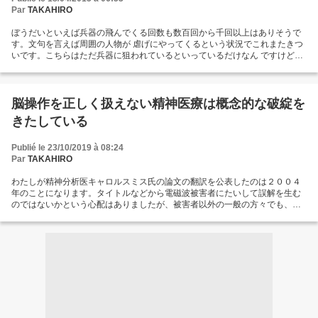
Par
TAKAHIRO
ぼうだいといえば兵器の飛んでくる回数も数百回から千回以上はありそうで
す。文句を言えば周囲の人物が 虐げにやってくるという状況でこれまたきつ
いです。こちらはただ兵器に狙われているといっているだけなん ですけど相
手がインチキを繰り返してやめないのでこんなことをやられてたらころし合
いになってしまいます。 虐待する人をかばいたてるような状況になっていま
すが、やっかいな野蛮人はいくらでてくるかわからないの でそれを考えると
黙ってることになってしまうのです。救援をまちつづけていますが忍耐する
脳操作を正しく扱えない精神医療は概念的な破綻を
のは超人的努力 としかいいようがありません。ニュースとかでもやもやイン
きたしている
チキ流してくるのを終わるまで待つのを考えると...
Publié le 23/10/2019 à 08:24
Par
TAKAHIRO
わたしが精神分析医キャロルスミス氏の論文の翻訳を公表したのは２００４
年のことになります。タイトルなどから電磁波被害者にたいして誤解を生む
のではないかという心配はありましたが、被害者以外の一般の方々でも、客
観的な事実の取り扱いを問題なく行うことができる、そのような人物が存在
しているということの証拠として、何より重要な内容と考えました。しかし
ながら、現在まで、精神医療従事者らは詐病のような活動を繰り返してお
り、電磁波被害者に危害を与えているのみではなく、一般社会に深刻な損害
をもたらし続けています。それが単に専門家が一般人にうそをついている、
騙しているというレベルというよりも、精神技術という企図自体の概念的な
崩壊によって、客観的な判断力を回復することが困難になってしまっている
というのが現状とおもわれます。わたしは電磁波被害者を救済するというこ
とは、政治的な問題というよりも、人類の安全を取り戻すために根本的に重