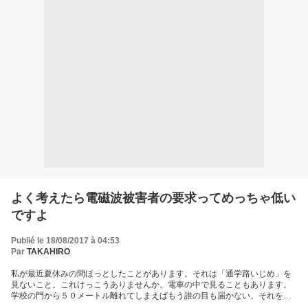
よく考えたら電磁波被害者の要求ってめっちゃ低い
ですよ
Publié le 18/08/2017 à 04:53
Par
TAKAHIRO
私が最近夏休みの間ほっとしたことがあります。それは「通学路いじめ」を
見ないこと。これけっこうありませんか。電車の中で見ることもあります。
学校の門から５０メートル離れてしまえばもう誰の目も届かない。それをよ
くわかってるんですよね。もちろん私からみれば電磁波工作員だと確実に感