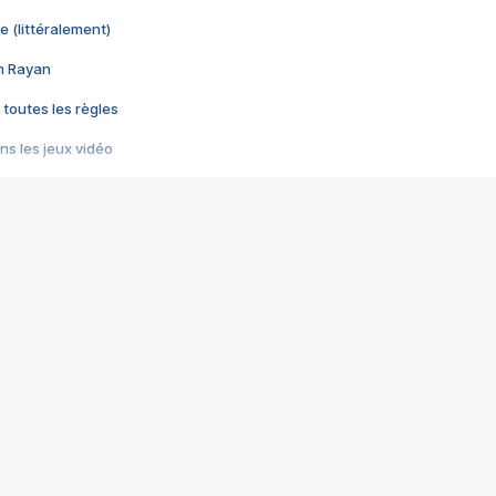
e (littéralement)
im Rayan
 toutes les règles
s les jeux vidéo
us choquant de Rockstar ? - Le scandale BULLY
e plus moche de Steam
du RÊVE tourne au CAUCHEMAR
pendant 8 heures
it… à tort
umiliés par un jeu vidéo
ire - Final Fantasy 8
ti un empire - Age of Empires