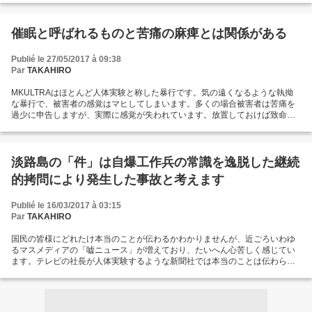
くなるのではと。ただちに alpha 碁は人類絶滅のための研究を開始すべきで
ある。おそらく alpha 碁が一台あれば、北朝鮮や中国よりも大きな破壊力
で、より現実的な脅威をもたらすだろう。人類はきたるべき自走型 pc の襲来
催眠と呼ばれるものと苦痛の麻痺とは関係がある
に備えて、連携を強固にしなければならない。世界中から天才キッズが集め
られ安全システムを構築する。いちばん望ましいのは、もう人類が小馬鹿な
Publié le 27/05/2017 à 09:38
まねをやっている暇はないから、世界の電磁波被害も終結するだろう。
Par
TAKAHIRO
alpha...
MKULTRAはほとんど人体実験と称した暴行です。気の遠くなるような執拗
な暴行で、被害者の感覚はマヒしてしまいます。多くの場合被害者は苦痛を
過少に申告しますが、実際に感覚が失われています。放置しておけば致命的
な人格変化で人生期間が完全になくなってしまうでしょう。どんな被害でも
必ず脳技術の悪用があります。ただし、拷問がひどすぎて生活がどうしよう
もないというだけで被害者が一般人より不健康であるわけではありません。
精神技術自体に大きな混乱があり、拷問を受けている被害者が健康になった
淡路島の「件」は自爆工作兵の常識を逸脱した継続
としても不思議はないでしょう。やばいのは一般人で、どうせ健康になって
的拷問により発生した事故と考えます
もめんどうなだけだから、精神技術はまともに取り扱われていないのです。
みんながラリってるのに取り締まりがないからラリってないことに不都合が
あるのです。...
Publié le 16/03/2017 à 03:15
Par
TAKAHIRO
国民の皆様にどれたけ本当のことが伝わるかわかりませんが、近ごろいわゆ
るマスメディアの「嘘ニュース」が増えており、たいへん心苦しく感じてい
ます。テレビの社長が人体実験するような新聞社では本当のことは伝わらな
いわけで、情報に対する危機感が不足し、国民がなぶられつづけてもなんの
対処もできないという状況になっています。さて淡路島の件ですが、事故と
は申しましてもこれは拷問オペレータが日常的に想定する範囲内での出来事
で、オペレータの計画通りに物事が運んだ事例と考えます。自爆工作兵の任