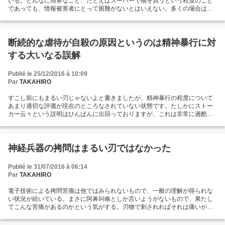
いる。どんなに簡単なこと、たとえばスーパーで物を買うという程度のこと
は十分に潜在的な力は引き出せない。あまりやりすぎたらくせがつくし、調
であっても、情報被害者にとって困難がないとはいえない。多くの場合は体
子を壊しても知らないから、ほどほどに試してみてほしい。...
裁を取り繕っているが、そこには理解に基づいたコミュニケーションは存在
していない。かつてはあたりまえのように思っていた生活空間のほとんどに
方向感がなく、逆さメガネをケツにさしたような状況になっている。こんな
ことを何十年もやらされれば陰に隠れて岩のようにうずくまってしまう。救
断続的な虐待が自殺の原因というのは精神暴行に対
助隊がたどり着いたころには三葉虫として博物館に展示される。しかし被害
する大いなる誤解
者に行動を促せば大きな問題を紛らわすだけのものになり、何もならないこ
とが多い。他力であるのは確かだろう。一方で、本質的に別の次元から行動
を開拓できなければ脱出する方法がない、というよりもほとんど不可能だ。
Publié le 25/12/2016 à 10:09
マイロン・メイの言う「文字どおり一刻の安らぎもすらない状況」は回避で
Par
TAKAHIRO
きない。生きる力が人間社会で伝達されているというのはおめでたい方々の
信じる幻覚である。地球を両手で持ち上げることができるのかあるいは押し
すこし前にもまるい刃じゃないよと書きましたが、精神暴行の程度について
つぶされるのか。一刻一刻の現実という麻薬とたたかい・・・・・・・・...
あまり適切な評価が現在のところなされていない状態です。たしかにストー
カー云々という説明はひんぱんに出回っておりますが、これは非常に過酷な
内容です。脳技術を利用した極限に苦痛を高める拷問法が使われているとい
うのが現在の被害の実態です。仮に被害者が苦痛を控えめに表現することが
あっても、それはほとんどの場合人格変化のようなすでに致命的な損傷に至
っていることを指し示すものです。一回一回の攻撃がとても深刻で、とても
神経兵器の拷問はまるい刃ではなかった
許容できる内容ではではありません。拷問は常に意識がなくなるほどの強さ
で起こっており、その結果が精神的変容を強制しているのです。...
Publié le 31/07/2016 à 06:14
Par
TAKAHIRO
電子技術による拷問苦痛は他ではみられないもので、一般の理解が得られな
い状況が続いている。まさに阿鼻叫喚としか言いようがないもので、果たし
てこんな苦痛があるのかという気がする。刃物で刺されればそれは痛いが、
見えない兵器の攻撃はまったく次元の違う内容である。しかも、この攻撃は
一日に何百回も繰り返すことができる無限水爆スイッチなのだ。被害者らが