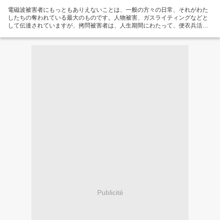
電磁波被害者にもっともありえないことは、一般の方々の日常、それがわた
したちの奪われている最大のものです。人物被害、ガスライティングなどと
して伝達されていますが、拷問被害者は、人生期間にわたって、便衣兵活動
者が身辺を占拠し、知人としてふるまうなどの被害を受けています。そのた
め、昔なら村八無にいていますが、社会的に全面的な排斥を受けどうにも対
処できない状態です。さらには、便衣兵活動をほう助するために、本来なら
ば公正な議論を行うために設立されているはずの議会や、公共の情報伝達
が、悪意の情報操作を繰り返しており、虐殺犯罪が実行されています。拷問
被害者は、いやがおうもなく、崖の淵に立たされ、社会的抹殺手段に対する
忍耐や、生存期間の延長を推奨できなくなっている状態です。...
Publicité