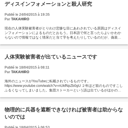
ディスインフォメーションと殺人研究
Publié le 24/04/2015 à 19:35
Par
TAKAHIRO
現在の人体実験被害者がとりわけ悲惨な目にあわされている原因はディスイ
ンフォメーションによるものだとおもう。日本語で何と言ったらよいかわか
らないので情報ではなく情呆だと当て字を考えたりしているのだが、偽装情
報の一種であるとおもう。ディスインフォメーションで一番心配されるのは
インチキを垂れ流すキチガイ官僚があらわれることだが、２０世紀後半から
現在にかけて情報の乱れが絶えなくなってしまっているのではないだろう
か。ディスインフォメーションはなにもしらない人が聞けば信じてしまう可
人体実験被害者が出ているニュースです
能性がある。ディスインフォメーションを流している人物の存在も知覚され
ないものである。わたしたちのようにごうもんの現実をつきつけられている
Publié le 18/04/2015 à 08:11
者にとってこれが脅威になっている。...
Par
TAKAHIRO
海外のニュースがYouTubeに転載されているものです。
https://www.youtube.com/watch?v=nUkfNpZb0gU ２年ほど前のものですこし
ふるくなってしまいました。集団ストーカーという語は出ているがほかのい
じめ特集といっしょくたんの扱いです。アナウンサーの話し方に違和感を感
じます。人体実験がおきているというのにまったくおどろいたようすがあり
ません。いったいなにをかんがえいるのでしょう。（上部のロゴがないビデ
オが公開されていたので保存しておけばよかったです。）被害者が出演して
物理的に兵器を遮断できなければ被害者は助からな
いることは間違いないですがニュースの切り口にはまだまだ人体実験に対す
いのでは
る無理解を感じてしまいます。...
Publié le 18/04/2015 à 06:53