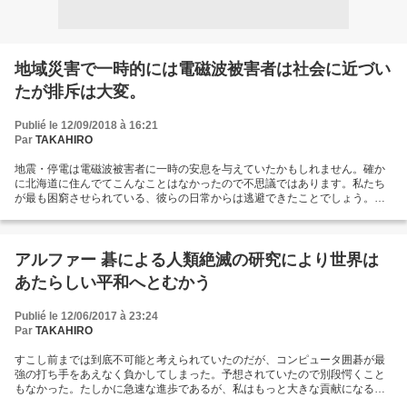
地域災害で一時的には電磁波被害者は社会に近づい
たが排斥は大変。
Publié le 12/09/2018 à 16:21
Par
TAKAHIRO
地震・停電は電磁波被害者に一時の安息を与えていたかもしれません。確か
に北海道に住んでてこんなことはなかったので不思議ではあります。私たち
が最も困窮させられている、彼らの日常からは逃避できたことでしょう。し
かしながら依然として隔たりは大きなものです。電磁波被害者が社会に近づ
いていたのは一種の錯覚でしょう。 電気は止まっても電磁波被害に変わりは
ありませんでした。ホームセンターに２時間並んでる間、工作者が絶えず出
入りしましたがどうしようもできませんでした。工作者は人間よりゴリラの
アルファー 碁による人類絶滅の研究により世界は
ほうが賢いと談笑していましたが大きな誤解です。子供をウロチョロさせて
あたらしい平和へとむかう
こっちが気を取られたらどやす、これは年中やられています。電磁波被害者
は市井の中で公然と苦痛を加えられていますが、その他の方々に聞く耳がな
いので取り締まれません。電磁波被害者は一般市民から生命の危険を受けて
Publié le 12/06/2017 à 23:24
おり大変な利害関係があります。...
Par
TAKAHIRO
すこし前までは到底不可能と考えられていたのだが、コンピュータ囲碁が最
強の打ち手をあえなく負かしてしまった。予想されていたので別段愕くこと
もなかった。たしかに急速な進歩であるが、私はもっと大きな貢献になる方
法を思いついた。あのような機械が本気を出せば人類絶滅は遠いものではな