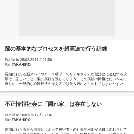
脳の基本的なプロセスを超高速で行う訓練
Publié le 25/02/2017 à 06:50
Par
TAKAHIRO
長期にわたる脳スパイや０．１秒以下でリアルタイムな脳活動に連動する攻
撃は、悲しいことに脳に痕跡を残してしまう。その痕跡の回復はたいへんに
難しい。一般的な心理技法の考え方では先入観にとらわれてしまいやすい。
そこでわたしが推奨するのが脳にキャパシティーを超えた高速な負荷をあた
えるトレーニングである。たとえば速読や速聴が脳に良い影響をあたえるこ
とは知られている。しかしここでの目的は文章の内容や聞いた言葉を理解す
ることではなく、むしろ理解を不能にしてしまうようなぎりぎりの速さで負
不正情報社会に「隠れ家」は存在しない
荷をかけること。つまりは理解できるというプロセスから理解できないとい
う世界への脱却であって、根源的、潜在的な能力に立ち返ることである。あ
Publié le 18/01/2017 à 07:36
らゆる先入観を克服してゆかねば洗脳社会などでくらしてはゆけない。意味
Par
TAKAHIRO
のような内容だけでなく、文字や音素自体の認識、ＰＣ操作におけるオブジ
ェクトの認識など、脳の認知能力の限界の壁について、決して成果主義に陥
長期にわたる社会的排斥によって被害者らの社会的根拠が危機に陥れられて
らず、潜在的な能力を引き出すことを指向する。結果的な青写真を用意して