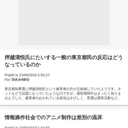
押越清悦氏にたいする一般の東京都民の反応はどう
なっているのか
Publié le 23/08/2020 à 05:17
Par
TAKAHIRO
東京都知事選に押越清悦氏という被害者の方が立候補していたようです。ネ
ットなどで話題になっていたようなのですが、選挙期間中はまったく知りま
せんでした。被害者のおかれている状況はきびしく、普通は選挙活動などで
きることではありません。押越氏の行動には敬意を表します。過去にアメリ
カの生命倫理委員会に多数の被害者が押し寄せたのも、ひとりの被害者ノー
マン・ラビン氏が質問を行ったことがきっかけでした。これがどのような結
果になるのかはわかりませんが、一般の東京都民や日本に住んでいる人々の
情報操作社会でのアニメ制作は差別の温床
被害者にたいする見方の改...