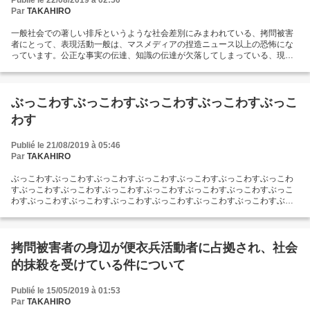
Publié le 22/08/2019 à 02:50
Par
TAKAHIRO
一般社会での著しい排斥というような社会差別にみまわれている、拷問被害
者にとって、表現活動一般は、マスメディアの捏造ニュース以上の恐怖にな
っています。公正な事実の伝達、知識の伝達が欠落してしまっている、現在
の状況において、表現活動の正体がいかなるものになっているかということ
を、深く省みる必要があります。公正な事実の伝達がない以上、表現者が行
っている、たとえば良い・悪いといった描出は、全く根拠のないものです。
このような状況の中で、表現活動はいったい何を目的として行われているの
ぶっこわすぶっこわすぶっこわすぶっこわすぶっこ
か、テロ行為との区別ができているのかという疑問が生じています。また、
わす
映像制作者は、エンターテインメントと称して、往々にして絵や映像を、嘲
笑の対象として扱いがちです。特に１９９０年ごろに始まった国民的アニメ
といわれるような作品から、じいさんのかおとふにゃふにゃして線が書いて
Publié le 21/08/2019 à 05:46
あれば面白いというような、絵画に対しての根拠のない決めつけを、多用す
Par
TAKAHIRO
る傾向が広まりました。これではムンクの叫びやゴッホの自画像が、爆笑の
対象だといっていることと何ら変わりのないことになってしまいます。ひげ
ぶっこわすぶっこわすぶっこわすぶっこわすぶっこわすぶっこわすぶっこわ
面のアニメ作家の作品などを、テレビ放送で大々的に扱うことは、ほんとう
すぶっこわすぶっこわすぶっこわすぶっこわすぶっこわすぶっこわすぶっこ
に安全なのでしょうか。アニメ映像は一部の自覚のない上級市民に供するた
わすぶっこわすぶっこわすぶっこわすぶっこわすぶっこわすぶっこわすぶっ
めに、彼らのエゴを表出したものにすぎません。おかしなアニメ会社が政府
こわすぶっこわすぶっこわすぶっこわす ぶっこわすぶっこわすぶっこわすぶ
の補助を受けるとなれば、制作活動の目的は不透明なものになってしまいま
っこわすぶっこわすぶっこわすぶっこわすぶっこわすぶっこわすぶっこわす
す。日本での映像作品の制作を制限することが、拷問被害者の差別の蔓延を
ぶっこわすぶっこわすぶっこわすぶっこわすぶっこわすぶっこわすぶっこわ
防止するために、適切な判断であると私は信じます。...
すぶっこわすぶっこわすぶっこわすぶっこわすぶっこわすぶっこわすぶっこ
拷問被害者の身辺が便衣兵活動者に占拠され、社会
わす ぶっこわすぶっこわすぶっこわすぶっこわすぶっこわすぶっこわすぶっ
的抹殺を受けている件について
こわすぶっこわすぶっこわすぶっこわすぶっこわすぶっこわすぶっこわすぶ
っこわすぶっこわすぶっこわすぶっこわすぶっこわすぶっこわすぶっこわす
ぶっこわすぶっこわすぶっこわすぶっこわーす...
Publié le 15/05/2019 à 01:53
Par
TAKAHIRO