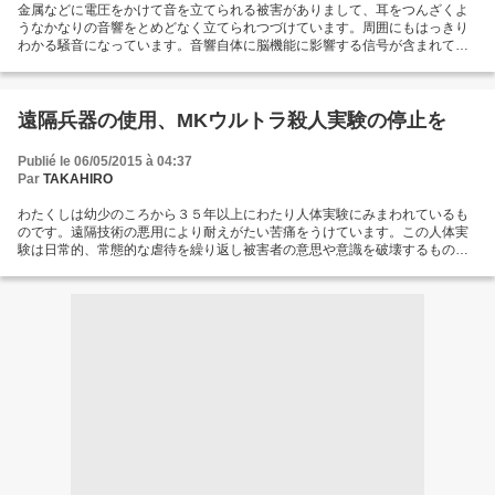
金属などに電圧をかけて音を立てられる被害がありまして、耳をつんざくよ
うなかなりの音響をとめどなく立てられつづけています。周囲にもはっきり
わかる騒音になっています。音響自体に脳機能に影響する信号が含まれてお
り、自力で耐え続けるのは不可能だと思います。この点は生活妨害として使
われる救急車のサイレン音が脳におよぼす危険と同じになります。この救急
車の騒音というのが移動する先々で一時間に何度も騒音立てをするという状
況で、これが10年間以上一日も欠かさず被害があり、本当に酷いことをやっ
遠隔兵器の使用、MKウルトラ殺人実験の停止を
ています。放置していると聴覚が破壊されたり脳や意識に困難を及ぼすため
苦痛をおさえる方法が必要になります。市販の耳栓を着用していますがそれ
Publié le 06/05/2015 à 04:37
だと高い音が素通しで部分的な効果になります。他には音を立てて紛らわせ
Par
TAKAHIRO
るかどうかという点ですがCDや地デジの音などでは全く素通しになります。
おそらく50000hz...
わたくしは幼少のころから３５年以上にわたり人体実験にみまわれているも
のです。遠隔技術の悪用により耐えがたい苦痛をうけています。この人体実
験は日常的、常態的な虐待を繰り返し被害者の意思や意識を破壊するもので
す。理由や原因がわからず偶然をよそおった虐待が発生しますがそれらは計
画的に行われているものです。長年数にわたる連続的拷問によって被害者は
人生期間にわたる強奪にみまわれています。この人体実験はMKウルトラとし
て知られるものと同一なものです。情報操作、情報偽装によって人体実験が
隠されつづけています、脳技術、心理技術のデタラメな悪用が著しく悲劇的
な殺人研究が拡大しています。またスパイ犯罪者の魂胆によって被害人物が
悲惨な目に陥れられるケースや情報操作による不正があとをたたないようで
あります。どうか２０世紀後半より蔓延し続けている情報を悪用した侵略行
為を認知し犯罪の拡大を防いでください。...