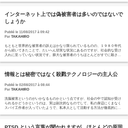
じ取れます。なんでこれが子どもの悪戯だかなんとかになるのか。そういう
ふうに情報を流したほうが虐げに都合がいいんです。まえにニュース動画で
話してた外国の男性の方、社会的地位も奪われ、離婚にもなって、全くみぐ
インターネット上では偽被害者は多いのではないで
るみをはがされた状況。これがおかしくないんでしょうか。虐げが酷くて人
しょうか
間的生活を求めることすらできなくされてしまうのです。生存権とか言って
られる段階ではありません。私たちからみればアイヌ人が超セレブです。パ
ソナルームが理想郷でしょう。情報操作の落とし穴に気づいてくれれば助か
Publié le 11/08/2017 à 09:42
る人は大勢います。一度しかない人生でどうしてこんな扱いを受けてしまう
Par
TAKAHIRO
のか。心理技術は本当にしょうもない犯罪です。...
もともと世界的な被害者の訴えはかなり限られているものの、１９８０年代
から続いてきたことで、たいへん切実な状況にあるのですが、社会的な受け
入れに至っていない状況です。膨大な被害者のうちほとんどがすでに殺され
てしまっているおそれがあり、ネット上にちまちま意見を書いている行為自
体、被害の実態に誤解を生んでしまうのではないかと感じています。被害者
の会に参加しているというのもごくごく一部分の人に限られると思います。
昔被害者の会に出席した時のことですが、やはり工作員のような人が出てき
情報とは秘密ではなく殺戮テクノロジーの主人公
て威圧を受けることがありました。また、現時点で私には連携して行動する
ような余裕はない人が多数というように感じられました。例えば、電磁波被
Publié le 02/08/2017 à 08:44
害者の安楽死というのをせめて社会的に議論してもらえないかと考えること
Par
TAKAHIRO
もありました。実際に私は踏切には入りませんでしたが、電磁波被害者が死
ぬのを止めるのもおかしいといえばおかしいので、とにかく助ける手立てが
洗脳被害というのがいかなるものかという点ですが、社会の中で認知が受け
ない状況で、忍耐を強いてまともに生き残すという方法は現代社会には用意
られるかどうかというのは、実は副次的なものでして、私の身辺にくまなく
されていないのです。もちろん、最低でも現代レベルを超えた方法で延命す
スパイ工作者が入っていたようで、私本人として活動する方法が徹底的に潰
るということはあるのですが、社会的なテロ行為の正常化がなければ、延命
されてしまっている状況があります。NHKの番組で被害に遭ってからもう２
が正しいとも言えない訳です。加害者の行動は非人間的なもので、私が殺さ
０年近くになりますが、この間健常な人物に連絡できず、救援をしらみつぶ
れかけているときにも決して緩むことはありませんでした。ほとんどの被害
しにされています。情報の歪曲ばかりを繰り返しいつまで人殺しを続けるの
者はネットで活動とかもしていられないのですが、犬も歩けばスパイに当た
かと感じています。このような排斥で虐げられては、現代的レベルではどの
PTSD という言葉が聞かれますが、ほとんどの原因