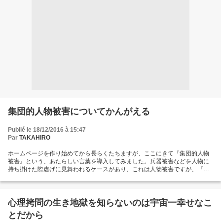
集団的人物被害についてかんがえる
Publié le 18/12/2016 à 15:47
Par
TAKAHIRO
ホームページを作り始めてから長らくたちますが、ここにきて『集団的人物
被害』という、あたらしい言葉を導入してみました。兵器被害などを人物に
持ち掛けた際虐げに見舞われるケースがあり、これは人物被害ですが、『集
団的人物被害』というのは、例えばＡ氏から受けた虐げとおなじようなこと
にＢ氏からも見舞われるというように、繰り返しのように発生する被害で、
Ａ氏とＢ氏には一般社会での関係はかんがえられないにもかかわらず同じよ
うな処遇が発生するなどしているものをさします。一言でいえばフルボッコ
心理拷問の生き地獄を知らないのは宇宙一幸せなこ
のような扱いで、処遇としては歴史的な社会差別と類似していますが、原理
とだから
として同一ではなく、もとは情報流通の悪用に派生して発生したある種のリ