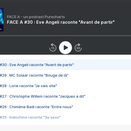
FACE A - un podcast Purecharts
FACE A #30 : Eve Angeli raconte "Avant de partir"
#30 : Eve Angeli raconte "Avant de partir"
#29 : MC Solaar raconte "Bouge de là"
28 : Lorie raconte "Je vais vite"
#27 : Christophe Willem raconte "Jacques a dit"
#26 : Chimène Badi raconte "Entre nous"
#25 : Indochine raconte "3e sexe"
#24 : Zaho raconte "C'est chelou"