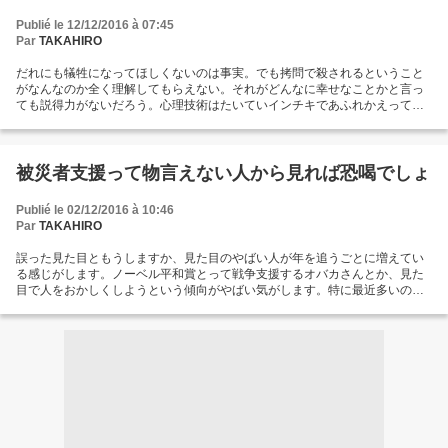
ンチ方法とみられます。...
Publié le 12/12/2016 à 07:45
Par
TAKAHIRO
だれにも犠牲になってほしくないのは事実。でも拷問で殺されるということ
がなんなのか全く理解してもらえない。それがどんなに幸せなことかと言っ
ても説得力がないだろう。心理技術はたいていインチキであふれかえってし
まうのだから、人殺しをたのしんでいるオバカはさっさと動物園に展示して
もらいたい。 Blog Top Page.
被災者支援って物言えない人から見れば恐喝でしょ
Publié le 02/12/2016 à 10:46
Par
TAKAHIRO
誤った見た目ともうしますか、見た目のやばい人が年を追うごとに増えてい
る感じがします。ノーベル平和賞とって戦争支援するオバカさんとか、見た
目で人をおかしくしようという傾向がやばい気がします。特に最近多いのが
被災者支援してますよって恐いお兄さんが堂々とテレビに映りこんでくるこ
と。表裏のある連中がいくら見た目を繕っても裏でテロ行為やってますとい
うのが見え見えです。一貫性のない裏返しゴリラによってどんどん表現がお
かしくなってきているようです。見た目がやばいが裏もどんどんやばくなっ
ています。さすがにもう世界はオバカぶりにはあきてきてたようですが、恐
いお兄さんにおびえきった人々が世界の悪夢をうちやぶる日を待ち望みま
す...