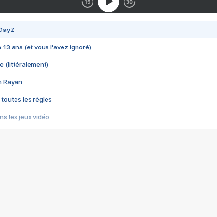
 DayZ
 a 13 ans (et vous l'avez ignoré)
e (littéralement)
im Rayan
 toutes les règles
s les jeux vidéo
us choquant de Rockstar ? - Le scandale BULLY
e plus moche de Steam
du RÊVE tourne au CAUCHEMAR
pendant 8 heures
it… à tort