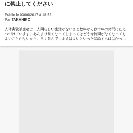
に備えて、連携を強固にしなければならない。世界中から天才キッズが集め
に禁止してください
られ安全システムを構築する。いちばん望ましいのは、もう人類が小馬鹿な
まねをやっている暇はないから、世界の電磁波被害も終結するだろう。
alpha...
Publié le 03/06/2017 à 18:53
Par
TAKAHIRO
人体実験被害者は、人間らしい生活がないまま数年から数十年の拷問にたえ
つづけています。あんまり長くなってしまってはどうせ拷問がなくなっても
よいことがないから、早く死んでしまえばよいといった暴論すらはばかって
しまいます。もちろん今までの被害者の体験を聞く限りでは、できるだけ早
く死んでしまうのが得策というような、現在の世界状況を変えるには至って
いないのが事実です。しかし、私はこのような野蛮な試みに抗議し続けてお
ります。テロリスト、殺人ゴリラのための日本が、一日も早く健全な方向に
向かうことを願っています。...