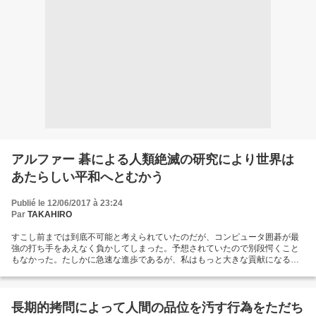
アルファー 碁による人類絶滅の研究により世界は
あたらしい平和へとむかう
Publié le 12/06/2017 à 23:24
Par
TAKAHIRO
すこし前までは到底不可能と考えられていたのだが、コンピュータ囲碁が最
強の打ち手をあえなく負かしてしまった。予想されていたので別段愕くこと
もなかった。たしかに急速な進歩であるが、私はもっと大きな貢献になる方
法を思いついた。あのような機械が本気を出せば人類絶滅は遠いものではな
くなるのではと。ただちに alpha 碁は人類絶滅のための研究を開始すべきで
ある。おそらく alpha 碁が一台あれば、北朝鮮や中国よりも大きな破壊力
で、より現実的な脅威をもたらすだろう。人類はきたるべき自走型 pc の襲来
長期的拷問によって人間の品位を汚す行為をただち